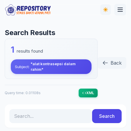
Search Results
1
results found
Back
"alat kontrasepsi dalam
Subject:
rahim"
Query time: 0.01108s
XML
Search