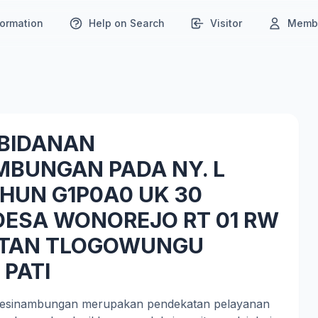
formation
Help on Search
Visitor
Membe
BIDANAN
MBUNGAN PADA NY. L
HUN G1P0A0 UK 30
DESA WONOREJO RT 01 RW
ATAN TLOGOWUNGU
PATI
kesinambungan merupakan pendekatan pelayanan