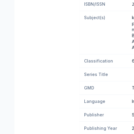
ISBN/ISSN
Subject(s)
n
B
Classification
Series Title
GMD
Language
Publisher
Publishing Year