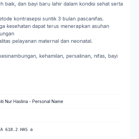
uh baik, dan bayi baru lahir dalam kondisi sehat serta
etode kontrasepsi suntik 3 bulan pascanifas.
aga kesehatan dapat terus menerapkan asuhan
bungan
litas pelayanan maternal dan neonatal.
esinambungan, kehamilan, persalinan, nifas, bayi
iti Nur Haslina
- Personal Name
TA 618.2 HAS a