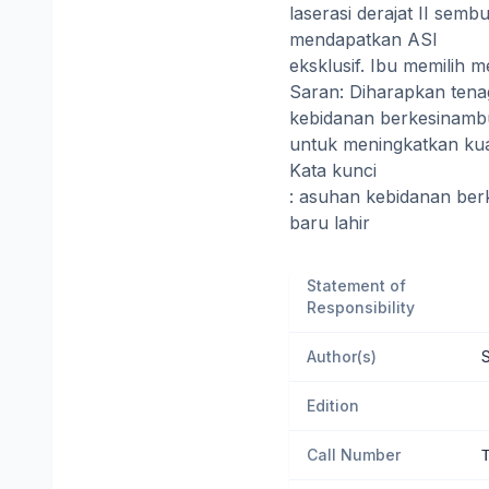
laserasi derajat II semb
mendapatkan ASI
eksklusif. Ibu memilih m
Saran: Diharapkan ten
kebidanan berkesinam
untuk meningkatkan kua
Kata kunci
: asuhan kebidanan berk
baru lahir
Statement of
Responsibility
Author(s)
S
Edition
Call Number