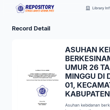
Library In
Record Detail
ASUHAN KE
BERKESINA
UMUR 26 TA
MINGGU DI 
01, KECAM
KABUPATEN 
Asuhan kebidanan ber