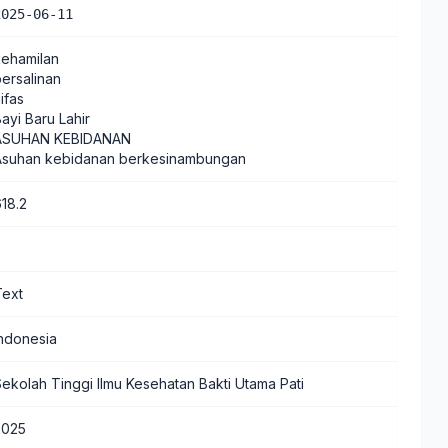
2025-06-11
kehamilan
persalinan
ifas
ayi Baru Lahir
ASUHAN KEBIDANAN
Asuhan kebidanan berkesinambungan
618.2
Text
Indonesia
Sekolah Tinggi Ilmu Kesehatan Bakti Utama Pati
2025