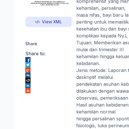
komprehensif yang menc
kehamilan, persalinan,
masa nifas, bayi baru l
penting untuk memasti
View XML
kesehatan ibu dan bayi
komplikasi kepada Ny.L
Tujuan: Memberikan as
Share
mulai dari trimester III
Share to:
kehamilan hingga kelua
kebidanan.
Jenis metode: Laporan 
deskriptif melalui
pendekatan asuhan keb
dilakukan dengan wawa
observasi, pemeriksaan 
Hasil asuhan kebidanan
kehamilan normal
hingga persalinan spont
fisiologis, luka perineu