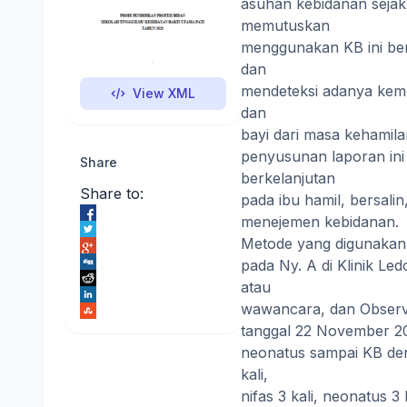
asuhan kebidanan sejak 
memutuskan
menggunakan KB ini be
dan
mendeteksi adanya kemu
View XML
dan
bayi dari masa kehamil
penyusunan laporan in
Share
berkelanjutan
Share to:
pada ibu hamil, bersal
menejemen kebidanan.
Metode yang digunakan
pada Ny. A di Klinik Le
atau
wawancara, dan Observa
tanggal 22 November 20
neonatus sampai KB den
kali,
nifas 3 kali, neonatus 3