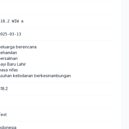
618.2 WIW a
2025-03-13
keluarga berencana
kehamilan
persalinan
ayi Baru Lahir
masa nifas
Asuhan kebidanan berkesinambungan
618.2
Text
Indonesia