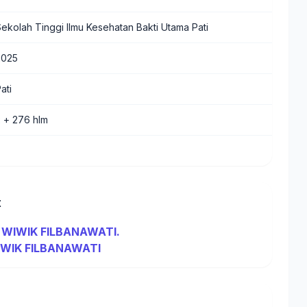
Sekolah Tinggi Ilmu Kesehatan Bakti Utama Pati
2025
ati
x + 276 hlm
t
 WIWIK FILBANAWATI.
IWIK FILBANAWATI