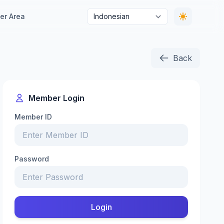
r Area
Back
Member Login
Member ID
Password
Login