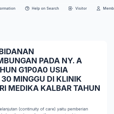
formation
Help on Search
Visitor
Membe
BIDANAN
MBUNGAN PADA NY. A
HUN G1P0A0 USIA
30 MINGGU DI KLINIK
RI MEDIKA KALBAR TAHUN
anjutan (continuity of care) yaitu pemberian