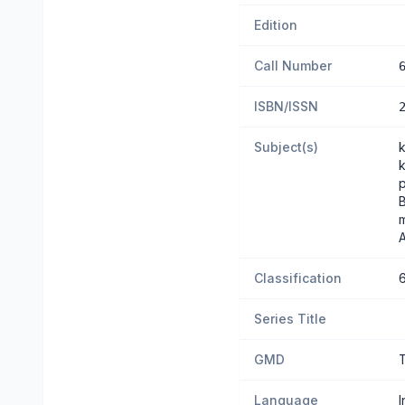
Edition
Call Number
ISBN/ISSN
Subject(s)
B
Classification
Series Title
GMD
Language