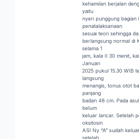
kehamilan berjalan den
yaitu
nyeri punggung bagian
penatalaksanaan
sesuai teori sehingga d
berlangsung normal di K
selama 1
jam, kala II 30 menit, ka
Januari
2025 pukul 15.30 WIB te
langsung
menangis, tonus otot ba
panjang
badan 48 cm. Pada asu
belum
keluar lancar. Setelah 
oksitosin
ASI Ny “A” sudah kelua
setelah